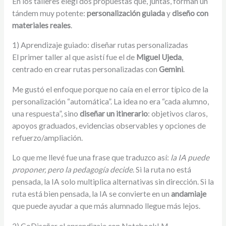
En los talleres elegí dos propuestas que, juntas, forman un
tándem muy potente:
personalización guiada
y
diseño con
materiales reales
.
1) Aprendizaje guiado: diseñar rutas personalizadas
El primer taller al que asistí fue el de
Miguel Ujeda
,
centrado en crear rutas personalizadas con
Gemini
.
Me gustó el enfoque porque no caía en el error típico de la
personalización “automática”. La idea no era “cada alumno,
una respuesta”, sino
diseñar un itinerario
: objetivos claros,
apoyos graduados, evidencias observables y opciones de
refuerzo/ampliación.
Lo que me llevé fue una frase que traduzco así:
la IA puede
proponer, pero la pedagogía decide
. Si la ruta no está
pensada, la IA solo multiplica alternativas sin dirección. Si la
ruta está bien pensada, la IA se convierte en un
andamiaje
que puede ayudar a que más alumnado llegue más lejos.
2) CoDiseñar el aprendizaje con NotebookLM