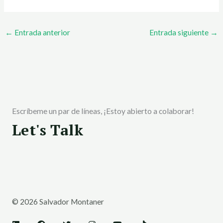
←
Entrada anterior
Entrada siguiente
→
Escríbeme un par de líneas, ¡Estoy abierto a colaborar!
Let's Talk
© 2026 Salvador Montaner
L
F
T
I
Y
T
i
a
w
n
o
i