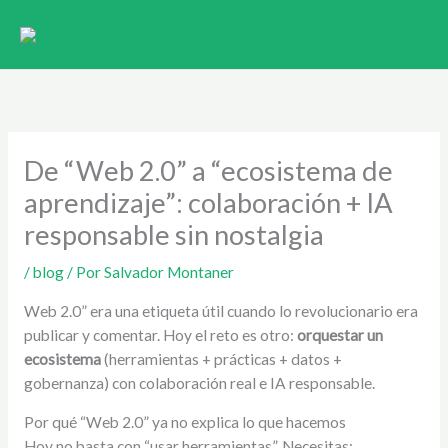
Ir
al
contenido
De “Web 2.0” a “ecosistema de
aprendizaje”: colaboración + IA
responsable sin nostalgia
/
blog
/ Por
Salvador Montaner
Web 2.0” era una etiqueta útil cuando lo revolucionario era
publicar y comentar. Hoy el reto es otro:
orquestar un
ecosistema
(herramientas + prácticas + datos +
gobernanza) con colaboración real e IA responsable.
Por qué “Web 2.0” ya no explica lo que hacemos
Hoy no basta con “usar herramientas”. Necesitas: