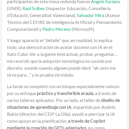
participantes de esta mesa redonda fueron
Àngels Soriano
(UNIR),
Raül Solbes
(Inspector Educación, Consellería
d’Educació, Generalitat Valenciana),
Salvador Mira
(Asesor
Técnico del CEFIRE de Inteligencia Artificial y Pensamiento
Computacional) y
Pedro Moreno
(Microsoft).
Y luego apareció el “detalle” que, en realidad, lo explica
todo: una demostración de avatar docente con IA en el
Xato Cube. Ver a la gente interactuar, probar, preguntar…
me recordó que la adopción tecnológica no sucede por
decreto: sucede cuando alguien puede decir “ah, esto me
sirve para…” y lo prueba sin miedo.
La tarde se completó con un bloque especialmente valioso
por su enfoque
práctico y transferible al aula
, a través de
varios talleres aplicados. Por un lado, el taller de
diseño de
situaciones de aprendizaje con IA
, impartido por
Andrés
Rubio
(director del
CEIP La Olla
), ayudó a aterrizar la IA
como apoyo en la planificación,
a través de
Copilot
mediante la creación de GPTs adaptados
, no como