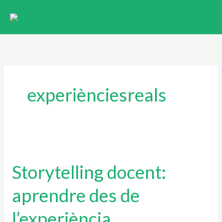
Ir
al
contenido
experiènciesreals
Storytelling
docent:
Storytelling docent:
aprendre
des
aprendre des de
de
l’experiència
l’experiència