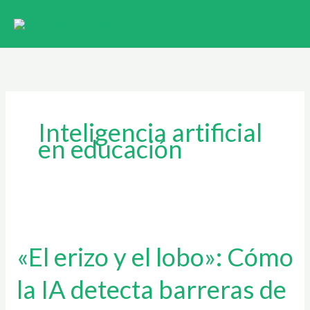
Ir
al
contenido
Inteligencia artificial
en educación
«El
erizo
«El erizo y el lobo»: Cómo
y
el
la IA detecta barreras de
lobo»:
Cómo