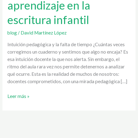
aprendizaje en la
la
IA
escritura infantil
detecta
barreras
de
blog
/
David Martínez López
aprendizaje
Intuición pedagógica y la falta de tiempo ¿Cuántas veces
en
corregimos un cuaderno y sentimos que algo no encaja? Es
la
esa intuición docente la que nos alerta. Sin embargo, el
escritura
ritmo del aula rara vez nos permite detenernos a analizar
infantil
qué ocurre. Esta es la realidad de muchos de nosotros:
docentes comprometidos, con una mirada pedagógica […]
Leer más »