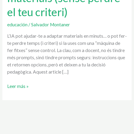
materials
el teu criteri)
(sense
perdre
el
educación
/
Salvador Montaner
teu
L’IA pot ajudar-te a adaptar materials en minuts… o pot fer-
criteri)
te perdre temps (i criteri) si la uses com una “màquina de
fer fitxes” sense control. La clau, com a docent, no és tindre
més prompts, sinó tindre prompts segurs: instruccions que
et retornen opcions, però et deixen a tu la decisió
pedagògica. Aquest article […]
Leer más »