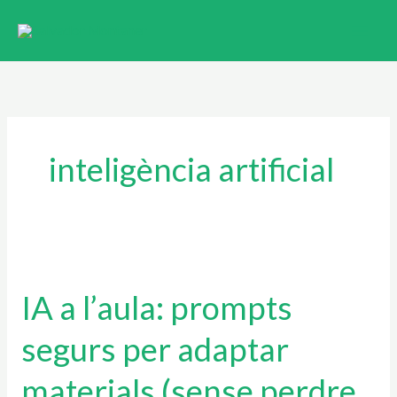
Ir
al
contenido
inteligència artificial
IA
a
IA a l’aula: prompts
l’aula:
prompts
segurs per adaptar
segurs
per
materials (sense perdre
adaptar