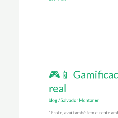
🎮
📱
🎮📱 Gamificac
Gamificació
i
real
Aprenentatge
Mòbil:
exemples
blog
/
Salvador Montaner
d’aula
“Profe, avui també fem el repte amb
real