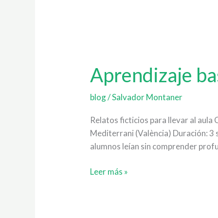
Aprendizaje
basado
Aprendizaje ba
en
proyectos:
3
blog
/
Salvador Montaner
casos
Relatos ficticios para llevar al au
de
Mediterrani (València) Duración: 3
éxito
alumnos leían sin comprender profu
Leer más »