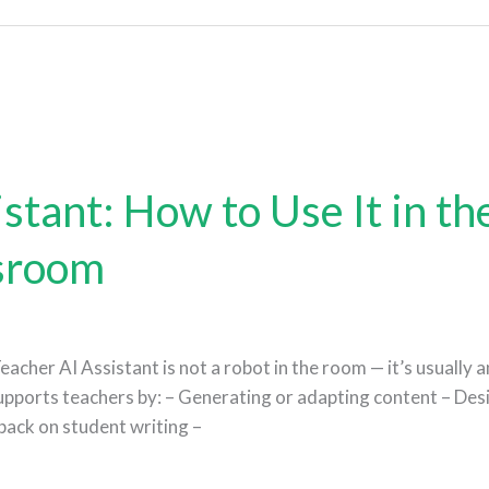
stant: How to Use It in th
sroom
eacher AI Assistant is not a robot in the room — it’s usually
supports teachers by: – Generating or adapting content – Des
dback on student writing –