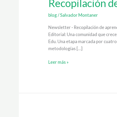
Recopilación d
Aprendizajes
del
1º
blog
/
Salvador Montaner
Trimestre
Newsletter · Recopilación de apre
Editorial: Una comunidad que crece
Edu. Una etapa marcada por cuatro p
metodologías […]
Leer más »