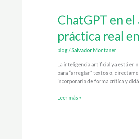
ChatGPT
ChatGPT en el a
en
práctica real en
el
aula
de
blog
/
Salvador Montaner
inglés:
La inteligencia artificial ya está en
de
para “arreglar” textos o, directame
la
incorporarla de forma crítica y did
curiosidad
a
Leer más »
la
práctica
real
en
clase