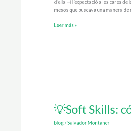
d’ella —i l’expectació a les cares de
mesos que buscava una manera de 
Leer más »
💡
Soft
💡Soft Skills: 
Skills:
cómo
integrarlas
blog
/
Salvador Montaner
en