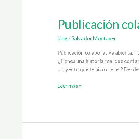
Publicación
colaborativa
Publicación col
abierta:
Tu
historia
blog
/
Salvador Montaner
docente
Publicación colaborativa abierta: T
¿Tienes una historia real que cont
proyecto que te hizo crecer? Desd
Leer más »