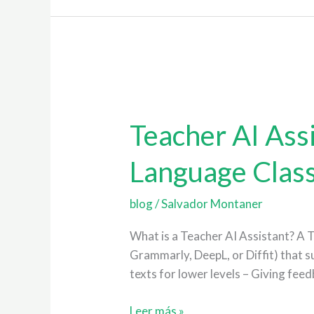
Teacher
AI
Teacher AI Assi
Assistant:
How
Language Clas
to
Use
It
blog
/
Salvador Montaner
in
What is a Teacher AI Assistant? A T
the
Grammarly, DeepL, or Diffit) that 
Foreign
texts for lower levels – Giving fee
Language
Classroom
Leer más »