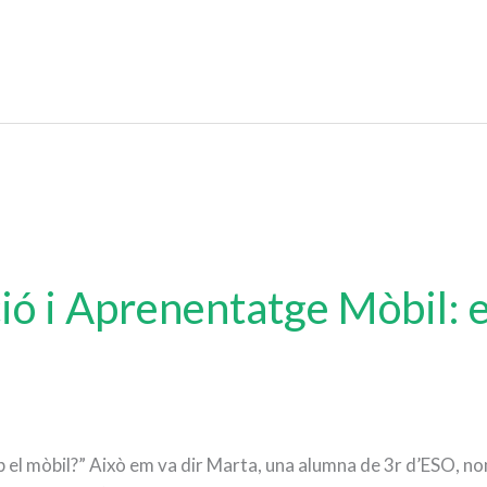
ió i Aprenentatge Mòbil: 
 el mòbil?” Això em va dir Marta, una alumna de 3r d’ESO, no