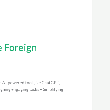
e Foreign
 an AI-powered tool (like ChatGPT,
igning engaging tasks – Simplifying