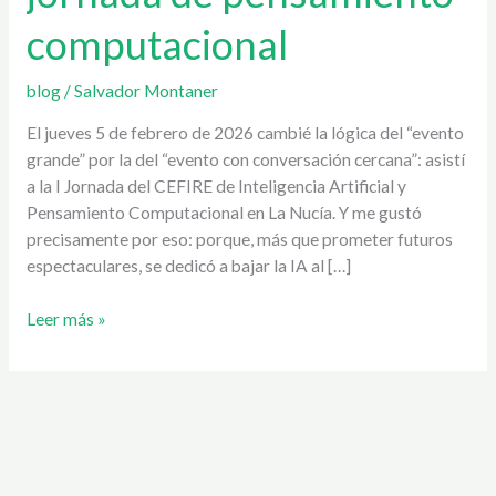
que
computacional
me
dejó
una
blog
/
Salvador Montaner
jornada
El jueves 5 de febrero de 2026 cambié la lógica del “evento
de
grande” por la del “evento con conversación cercana”: asistí
pensamiento
a la I Jornada del CEFIRE de Inteligencia Artificial y
computacional
Pensamiento Computacional en La Nucía. Y me gustó
precisamente por eso: porque, más que prometer futuros
espectaculares, se dedicó a bajar la IA al […]
Leer más »