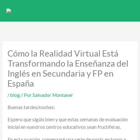
Ir
al
contenido
Cómo la Realidad Virtual Está
Transformando la Enseñanza del
Inglés en Secundaria y FP en
España
/
blog
/ Por
Salvador Montaner
Buenas tardes/noches:
Espero que sigáis bien y que estas semanas de evaluación
inicial en vuestros centros educativos sean fructíferas.
En esta ocasión, comenzaré una serie de posts en torno a